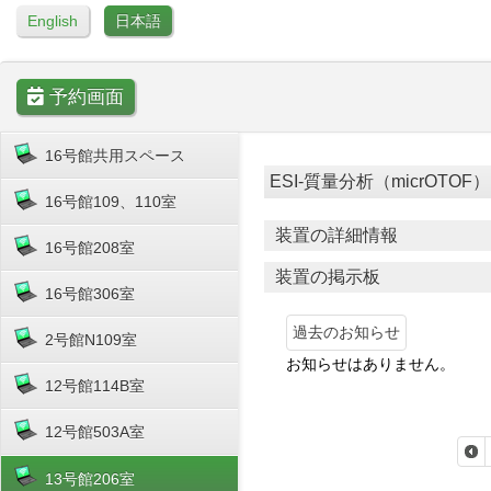
English
日本語
予約画面
16号館共用スペース
ESI-質量分析（micrOTOF） [ 1
16号館109、110室
装置の詳細情報
16号館208室
装置の掲示板
16号館306室
過去のお知らせ
2号館N109室
お知らせはありません。
12号館114B室
12号館503A室
13号館206室