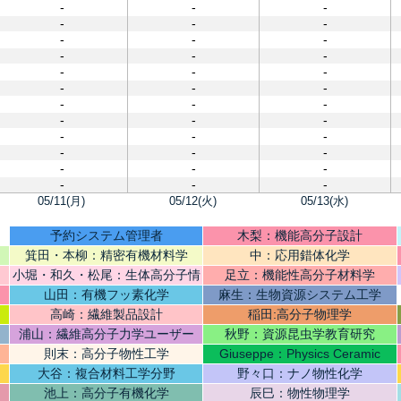
-
-
-
-
-
-
-
-
-
-
-
-
-
-
-
-
-
-
-
-
-
-
-
-
-
-
-
-
-
-
-
-
-
-
-
-
05/11(月)
05/12(火)
05/13(水)
予約システム管理者
木梨：機能高分子設計
箕田・本柳：精密有機材料学
中：応用錯体化学
小堀・和久・松尾：生体高分子情
足立：機能性高分子材料学
報
山田：有機フッ素化学
麻生：生物資源システム工学
高崎：繊維製品設計
稲田:高分子物理学
浦山：繊維高分子力学ユーザー
秋野：資源昆虫学教育研究
則末：高分子物性工学
Giuseppe：Physics Ceramic
大谷：複合材料工学分野
野々口：ナノ物性化学
池上：高分子有機化学
辰巳：物性物理学