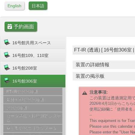
English
日本語
予約画面
16号館共用スペース
FT-IR (透過) [ 16号館306室 | B
16号館109、110室
装置の詳細情報
16号館208室
装置の掲示板
16号館306室
FT-IR分光光度計
注意事項:
この装置は透過測定用
紫外可視分光光度計
2026年4月1日からこ
蛍光光度計
使用記録欄に「使用者名」
--
ゼータ電位・粒径測定システ
ム
This equipment is for Tr
Please use this calendar s
卓上型分光エリプソメータ
Please enter the "User Nam