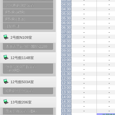
04:00
-
-
蛍光寿命測定装置
04:30
-
-
FT-IR (ATR)
05:00
-
-
05:30
-
-
FT-IR (透過)
06:00
-
-
接触角計
06:30
-
-
07:00
-
-
07:30
-
-
2号館N109室
08:00
-
-
08:30
-
-
透過電子顕微鏡JEM-2100
09:00
-
-
09:30
-
-
12号館114B室
10:00
-
-
10:30
-
-
微小部X線回折装置
11:00
-
-
（mXRD）
11:30
-
-
12:00
-
-
12号館503A室
12:30
-
-
13:00
-
-
ICP発光分光装置
13:30
-
-
14:00
-
-
14:30
-
-
13号館206室
15:00
-
-
15:30
-
-
元素分析装置（EA）