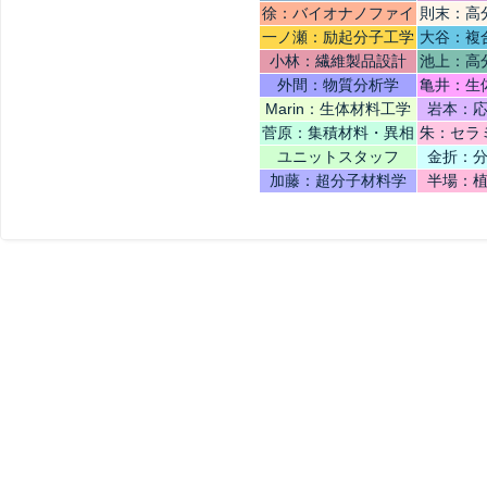
工学
ユ
徐：バイオナノファイ
則末：高
バー
一ノ瀬：励起分子工学
大谷：複
小林：繊維製品設計
池上：高
外間：物質分析学
亀井：生
Marin：生体材料工学
岩本：
菅原：集積材料・異相
朱：セラ
界面科学
ユニットスタッフ
金折：
加藤：超分子材料学
半場：