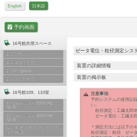
English
日本語
予約画面
16号館共用スペース
ゼータ電位・粒径測定システム [ 1
1階ラウンジ
1階講師控え室
装置の詳細情報
2階MI Space
装置の掲示板
2階セミナー室
16号館109、110室
注意事項:
予約システムの使用記録
核磁気共鳴装置500MHz
い。
NMR
粒径測定：工繊太郎/粒径
核磁気共鳴装置400MHz
ゼータ電位：工繊太郎
NMR
＊測定方法には以下の
卓上型ガスクロマトグラフ質
粒径測定：粒径 ゼー
量分析計