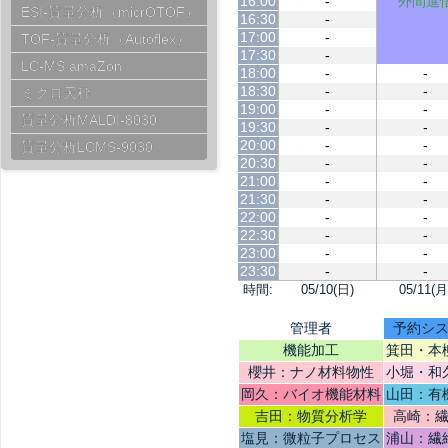
16:00
-
外間進
ESI-質量分析（micrOTOF）
16:30
-
17:00
-
TOF-質量分析（Autoflex）
17:30
-
LC-MS amaZon
18:00
-
-
18:30
-
-
ミクロ天秤
19:00
-
-
質量分析MALDI-8030
19:30
-
-
20:00
-
-
質量分析LCMS-9030
20:30
-
-
21:00
-
-
21:30
-
-
22:00
-
-
22:30
-
-
23:00
-
-
23:30
-
-
時間:
05/10(日)
05/11(月
管理者
予約シ
機能加工
箕田・本
櫻井：ナノ材料物性
小堀・和
体高
岡久：バイオ機能材料
山田：有
吉田：物質分析学
高崎：
塩見：微粒子プロセス
浦山：繊