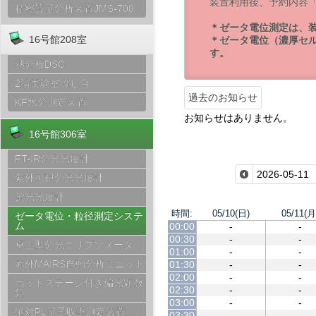
装置利用後、予約内容
精密質量分析装置JMS-700
＊ゼータ電位測定は、
16号館208室
＊ゼータ電位（濃厚セ
す。
熱分析DSC
2階実験室流し台
過去のお知らせ
KF水分測定装置
お知らせはありません。
16号館306室
FT-IR分光光度計
紫外可視分光光度計
蛍光光度計
時間:
05/10(日)
05/11(月
ゼータ電位・粒径測定システ
ム
00:00
-
-
00:30
-
-
卓上型分光エリプソメータ
01:00
-
-
赤外MAIRS自動分析ユニット
01:30
-
-
02:00
-
-
ホットステージ付き偏光顕微
02:30
-
-
鏡
03:00
-
-
絶対PL量子収率測定装置
03:30
-
-